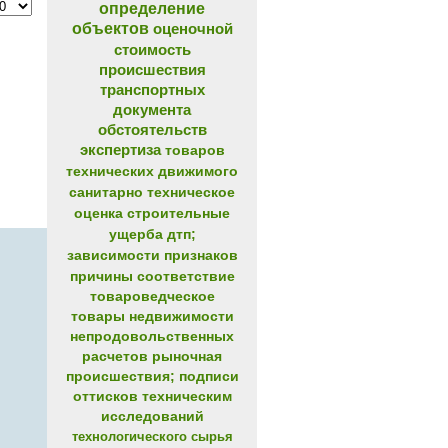
определение
объектов
оценочной
стоимость
происшествия
транспортных
документа
обстоятельств
экспертиза
товаров
технических
движимого
санитарно
техническое
оценка
строительные
ущерба
дтп;
зависимости
признаков
причины
соответствие
товароведческое
товары
недвижимости
непродовольственных
расчетов
рыночная
происшествия;
подписи
оттисков
техническим
исследований
технологического
сырья