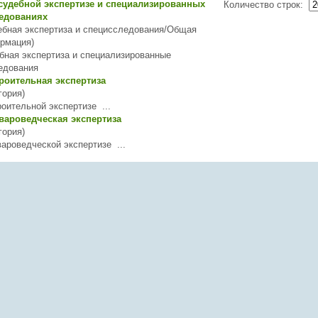
судебной экспертизе и специализированных
Количество строк:
едованиях
ебная экспертиза и специсследования/Общая
рмация)
бная экспертиза и специализированные
едования
роительная экспертиза
гория)
роительной
экспертизе
...
вароведческая экспертиза
гория)
вароведческой
экспертизе
...