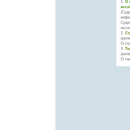
1.
О 
иссл
(Суд
инфо
Суде
иссл
2.
Ст
(кате
О ст
3.
То
(кате
О то