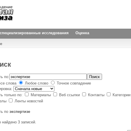
и специализированные исследования
Оценка
e
иск
ь по:
Поиск
се слова
Любое слово
Точное совпадение
ировка:
ть только по:
Материалы
Веб ссылки
Контакты
Категори
делы
Ленты новостей
ть по
экспертизе
о найдено 3 записей.