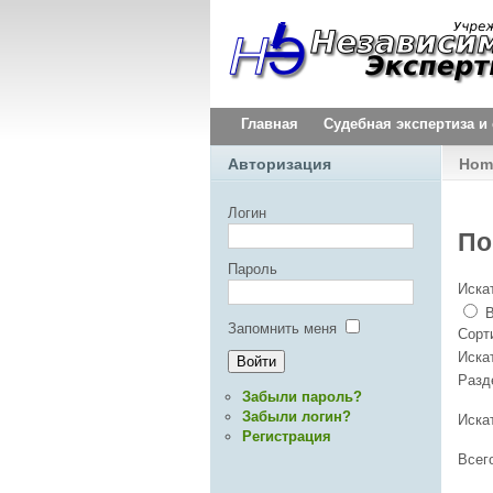
Главная
Судебная экспертиза 
Авторизация
Hom
Логин
По
Пароль
Искат
В
Запомнить меня
Сорт
Иска
Раз
Забыли пароль?
Забыли логин?
Иска
Регистрация
Всег