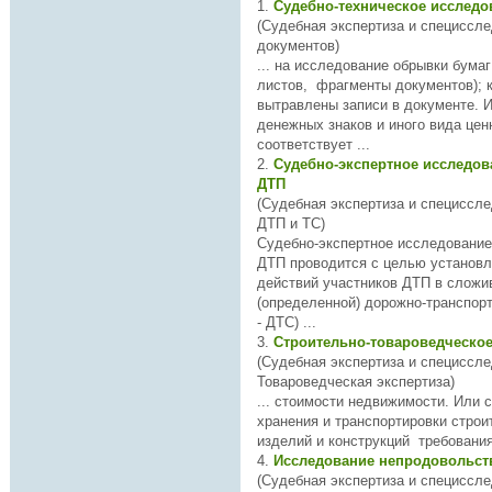
1.
Судебно-техническое исслед
(Судебная экспертиза и специссл
документов)
... на исследование обрывки бумаг
листов, фрагменты документов); каким веществом
вытравлены записи в документе. Исследование
денежных знаков и иного вида цен
соответств
ует ...
2.
Судебно-экспертное исследов
ДТП
(Судебная экспертиза и специссл
ДТП и ТС)
Судебно-экспертное исследование
действий участников ДТП в слож
(определенной) дорожно-транспорт
- ДТС) ...
3.
Строительно-товароведческо
(Судебная экспертиза и специссле
Товароведческая экспертиза)
... стоимости недвижимости. Или
с
хранения и транспортировки стро
4.
(Судебная экспертиза и специссле