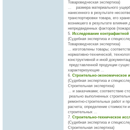
Товароведческая экспертиза)
... размера материального ущерб
нанесенного в результате не
соотв
транспортировки товара, его хране
возникшего в результате влияния 
непредвиденных факторов (пожара,
5.
Исследование контрафактной
(Судебная экспертиза и специссле
Товароведческая экспертиза)
... изготовлены товары;
соответств
нормативно-техничес­кой, технолог
конструктивной и иной документации; повторяются
представленной продукции сущес
характеризующие ...
6.
Строительно-экономическое 
(Судебная экспертиза и специссле
Строительная экспертиза)
... и заказчиками;
соответств
ие ст
реально выполненных строительн
ремонтно-строительных работ и п
расчета; определение стоимости израсходованных
строительных ...
7.
Строительно-техническое ис
(Судебная экспертиза и специссле
Строительная экспертиза)