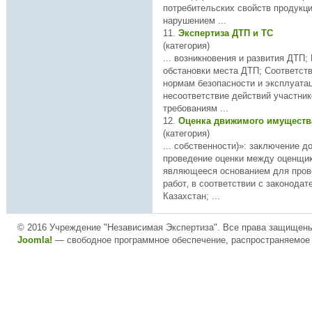
потребительских свойств продукци
нарушением ...
11.
Экспертиза ДТП и ТС
(категория)
... возникновения и развития ДТП; Исследование
обстановки места ДТП;
Соответст
нормам безопасности и эксплуата
не
соответств
ие действий участни
требованиям ...
12.
Оценка движимого имущест
(категория)
... собственности)»: заключение договора на
проведение оценки между оценщик
являющееся основанием для пров
работ‚ в
соответств
ии с законодат
Казахстан; ...
© 2016 Учреждение "Независимая Экспертиза". Все права защищен
Joomla!
— свободное программное обеспечение, распространяемое