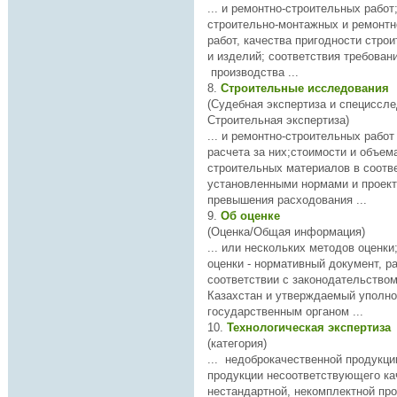
... и ремонтно-строительных работ; качеств
строительно-монтажных и ремонтн
работ, качества пригодности стро
и изделий;
соответств
ия требован
производства ...
8.
Строительные исследования
(Судебная экспертиза и специссле
Строительная экспертиза)
... и ремонтно-строительных работ и правильности
расчета за них;стоимости и объема расходования
строительных материалов в
соотв
установленными нормами и проектами, а также
превышения расходования ...
9.
Об оценке
(Оценка/Общая информация)
... или нескольких методов оценки; 3-2) стандар
оценки - нормативный документ, р
соответств
ии с законодательство
Казахстан и утверждаемый уполн
государственным органом ...
10.
Технологическая экспертиза
(категория)
... недоброкачественной продукции; выпус
продукции не
соответств
ующего качеств
нестандартной, некомплектной продукции; 