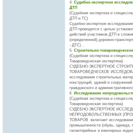
4.
Судебно-экспертное исследов
ДТП
(Судебная экспертиза и специссл
ДТП и ТС)
Судебно-экспертное
исследован
ие
ДТП проводится с целью установления: соот
действий участников ДТП в слож
(определенной) дорожно-транспорт
- ДТС) ...
5.
Строительно-товароведческо
(Судебная экспертиза и специссле
Товароведческая экспертиза)
СУДЕБНО-ЭКСПЕРТНОЕ СТРОИТ
ТОВАРОВЕДЧЕСКОЕ
ИССЛЕДОВ
исследован
ие строительных матер
конструкций, зданий и сооружени
гражданского и административного 
6.
(Судебная экспертиза и специссле
Товароведческая экспертиза)
СУДЕБНО-ЭКСПЕРТНОЕ
ИССЛЕД
НЕПРОДОВОЛЬСТВЕННЫХ (ПР
ТОВАРОВ включает
исследован
и
промышленности (обувь, одежда, 
галантерейных и ювелирных издели