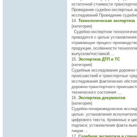
остаточной стоимости транспортно
Проведение судебно-экспертных а
исследован
ий Проведение судебно
14.
Технологическая экспертиза
(категория)
Судебно-экспертное технологич
проводится с целью установления
отражающих процесс производства
продукции, особенности технологи
выпуском/поставкой ...
15.
Экспертиза ДТП и ТС
(категория)
Судебные
исследован
ия дорожно-
происшествий и транспортных ср
исследован
ия фактических обсто
дорожно-транспортного происшест
технического состояния ...
16.
Экспертиза документов
(категория)
Судебно-почерковедческое
иссле
целью: установления исполнителя буквенного и
цифрового текста, буквенных и ци
подписи; установления факта выполнения одним
лицом ...
17.
Судебная экспертиза и спец