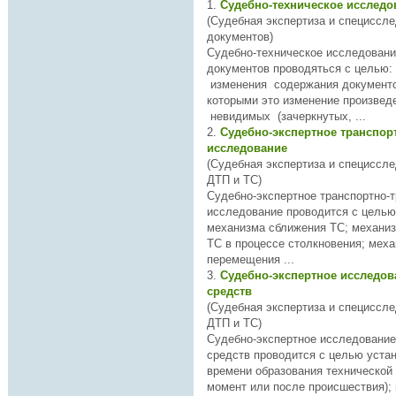
1.
Судебно-техническое исслед
(Судебная экспертиза и специссл
документов)
Судебно-техническое
исследован
и
документов проводяться с целью: установления факта
изменения содержания документо
которыми это изменение произведено; восстано
невидимых (зачеркнутых, ...
2.
Судебно-экспертное транспор
исследование
(Судебная экспертиза и специссл
ДТП и ТС)
Судебно-экспертное транспортно-
исследован
ие проводится с целью
механизма сближения ТC; механизма взаимодействия
ТС в процессе столкновения; механизма
перемещения ...
3.
Судебно-экспертное исследов
средств
(Судебная экспертиза и специссл
ДТП и ТС)
Судебно-экспертное
исследован
ие
средств проводится с целью установления
времени образования технической 