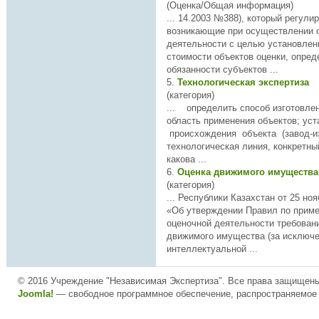
(Оценка/Общая информация)
... 14.2003 №388), который регули
возникающие при осуществлении 
деятельности с целью установлен
стоимости
объектов
оценки, опред
обязанности субъектов ...
5.
Технологическая экспертиза
(категория)
... определить способ изготовления, назначение и
область применения
объектов
; установить источник
происхождения объекта (завод-из
технологическая линия, конкретны
какова ...
6.
Оценка движимого имуществ
(категория)
... Республики Казахстан от 25 ноя
«Об утверждении Правил по прим
оценочной деятельности требован
движимого имущества (за исключ
интеллектуальной ...
© 2016 Учреждение "Независимая Экспертиза". Все права защищен
Joomla!
— свободное программное обеспечение, распространяемое