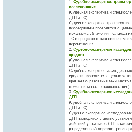
1.
Судебно-экспертное транспор
исследование
(Судебная экспертиза и специссл
ДТП и ТС)
Судебно-экспертное
транспортн
о-
исследование проводится с целью
механизма сближения ТC; механизма взаимодействия
ТС в процессе столкновения; механизма
перемещения ...
2.
Судебно-экспертное исследов
средств
(Судебная экспертиза и специссл
ДТП и ТС)
Судебно-экспертное исследовани
средств проводится с целью установления
времени образования технической 
3.
Судебно-экспертное исследов
ДТП
(Судебная экспертиза и специссл
ДТП и ТС)
Судебно-экспертное исследование
ДТП проводится с целью установления: соот
действий участников ДТП в слож
(определенной) дорожно-
транспор