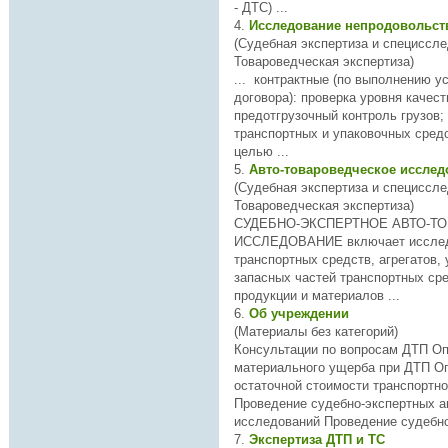
- ДТС) ...
4.
(Судебная экспертиза и специссле
Товароведческая экспертиза)
... контрактные (по выполнению условий контракта/
договора): проверка уровня качест
предотгрузочный контроль грузов;
транспортн
ых и упаковочных средств; исследов
целью ...
5.
Авто-товароведческое иссле
(Судебная экспертиза и специссле
Товароведческая экспертиза)
СУДЕБНО-ЭКСПЕРТНОЕ АВТО-Т
ИССЛЕДОВАНИЕ включает иссле
транспортн
ых средств, агрегатов, 
запасных частей
транспортн
ых ср
продукции и материалов ...
6.
Об учреждении
(Материалы без категорий)
Консультации по вопросам ДТП О
материального ущерба при ДТП О
остаточной стоимости
транспортн
о
Проведение судебно-экспертных а
исследований Проведение судебно-
7.
Экспертиза ДТП и ТС