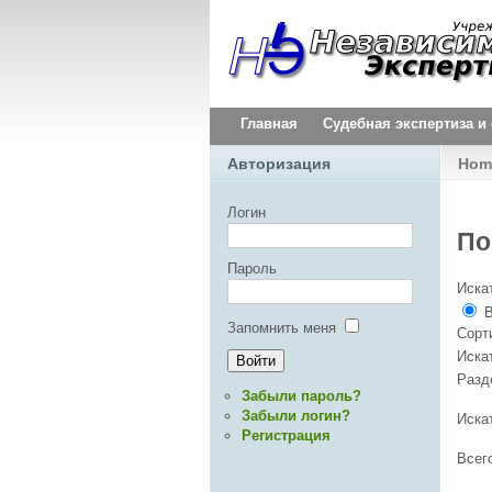
Главная
Судебная экспертиза 
Авторизация
Hom
Логин
По
Пароль
Искат
В
Запомнить меня
Сорт
Иска
Раз
Забыли пароль?
Забыли логин?
Иска
Регистрация
Всег