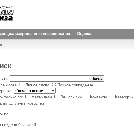
и специализированные исследования
Оценка
e
иск
ь по:
Поиск
се слова
Любое слово
Точное совпадение
ировка:
ть только по:
Материалы
Веб ссылки
Контакты
Категори
делы
Ленты новостей
ть по
о найдено 0 записей.