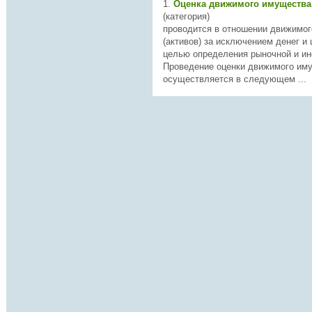
1.
Оценка движимого имуществ
(категория)
проводится в отношении
движимог
(активов) за исключением денег и
целью определения рыночной и ин
Проведение оценки
движимого
иму
осуществляется в следующем ...