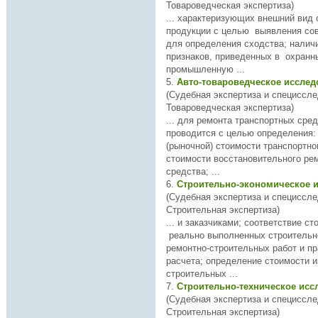
Товароведческая экспертиза)
... характеризующих внешний вид 
продукции с целью выявления со
для
определени
я сходства; наличия существенных
признаков, приведенных в охранн
промышленную ...
5.
Авто-товароведческое иссле
(Судебная экспертиза и специссле
Товароведческая экспертиза)
... для ремонта транспортных средств. Исслед
проводится с целью
определени
я: остаточно
(рыночной) стоимости транспортно
стоимости восстановительного ре
средства; ...
6.
Строительно-экономическое 
(Судебная экспертиза и специссле
Строительная экспертиза)
... и заказчиками; соответствие стоимости объемам
реально выполненных строительн
ремонтно-строительных работ и п
расчета;
определени
е стоимости 
строительных ...
7.
Строительно-техническое ис
(Судебная экспертиза и специссле
Строительная экспертиза)