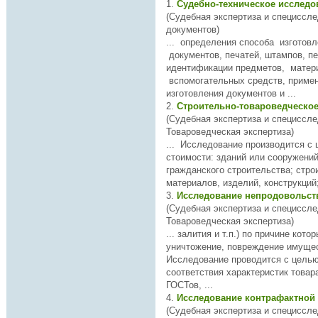
1.
Судебно-техническое исслед
(Судебная экспертиза и специссл
документов)
...
определени
я способа изготов
документов, печатей, штампов, п
идентификации предметов, матер
вспомогательных средств, приме
изготовления документов и ...
2.
Строительно-товароведческо
(Судебная экспертиза и специссле
Товароведческая экспертиза)
... Исследование производится 
стоимости: зданий или сооружений промышленного или
гражданского строительства; строительных
3.
(Судебная экспертиза и специссле
Товароведческая экспертиза)
... залития и т.п.) по причине кот
уничтожение, повреждение имущес
Исследование проводится с цель
соответствия характеристик това
ГОСТов, ...
4.
Исследование контрафактной
(Судебная экспертиза и специссле