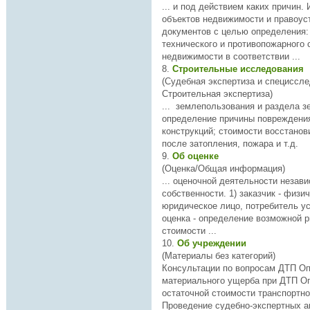
... и под действием каких причин. Исследование
объектов недвижимости и правоу
документов с целью
определени
я: санитарн
технического и противопожарного 
недвижимости в соответствии ...
8.
Строительные исследования
(Судебная экспертиза и специссле
Строительная экспертиза)
определени
е причины повреждения строительных
конструкций; стоимости восстановительного ремонта
после за
9.
Об оценке
(Оценка/Общая информация)
... оценочной деятельности незав
собственности. 1) заказчик - физическое или
юридическое лицо, потребитель услу
оценка -
определени
е возможной р
стоимости ...
10.
Об учреждении
(Материалы без категорий)
Консультации по вопросам ДТП
Оп
материального ущерба при ДТП
О
остаточной стоимости транспортно
Проведение судебно-экспертных а