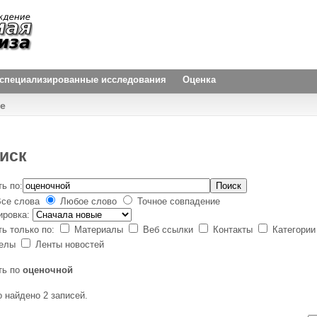
и специализированные исследования
Оценка
e
иск
ь по:
Поиск
се слова
Любое слово
Точное совпадение
ировка:
ть только по:
Материалы
Веб ссылки
Контакты
Категори
делы
Ленты новостей
ть по
оценочной
о найдено 2 записей.