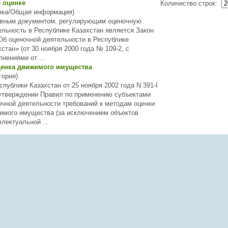
 оценке
Количество строк:
нка/Общая информация)
вным документом, регулирующим оценочную
ельность в Республике Казахстан является Закон
«Об
оценочной
деятельности в Республике
стан» (от 30 ноября 2000 года № 109-2, с
нениями от ...
енка движимого имущества
гория)
еспублики Казахстан от 25 ноября 2002 года N 391-I
утверждении Правил по применению субъектами
очной
деятельности требований к методам оценки
имого имущества (за исключением объектов
лектуальной ...