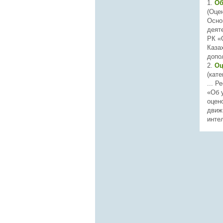
1.
Об
(Оце
Осно
деят
РК 
Казах
допол
2.
Оц
(кате
... Р
«Об 
оцен
движ
интел