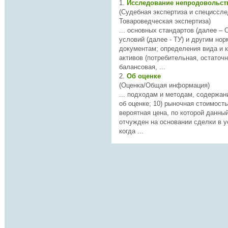
1.
(Судебная экспертиза и специссле
Товароведческая экспертиза)
... основных стандартов (далее – 
условий (далее - ТУ) и другим но
документам; определения вида и категории стоимости
активов (потребительная, остаточ
балансовая, ...
2.
Об оценке
(Оценка/Общая информация)
... подходам и методам, содержа
об оценке; 10)
рыночная
стоимость
вероятная цена, по которой данны
отчужден на основании сделки в у
когда ...