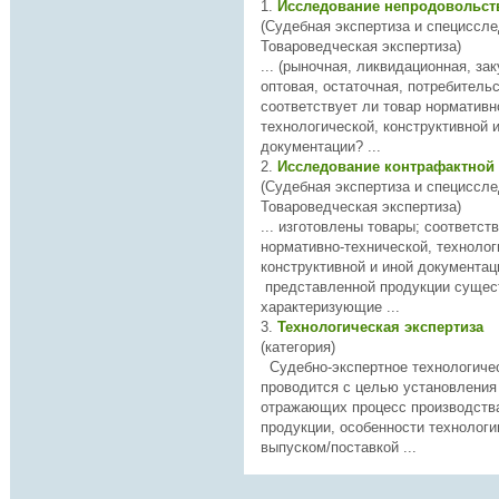
1.
(Судебная экспертиза и специссле
Товароведческая экспертиза)
... (рыночная, ликвидационная, зак
оптовая, остаточная, потребительск
соответствует ли товар нормативно
технологич
еской, конструктивной 
документации? ...
2.
Исследование контрафактной
(Судебная экспертиза и специссле
Товароведческая экспертиза)
... изготовлены товары; соответствует ли товар
нормативно-техничес­кой,
технолог
конструктивной и иной документации; повторяются
представленной продукции сущес
характеризующие ...
3.
Технологическая экспертиза
(категория)
Судебно-экспертное
технологич
е
проводится с целью установления
отражающих процесс производства
продукции, особенности технологи
выпуском/поставкой ...