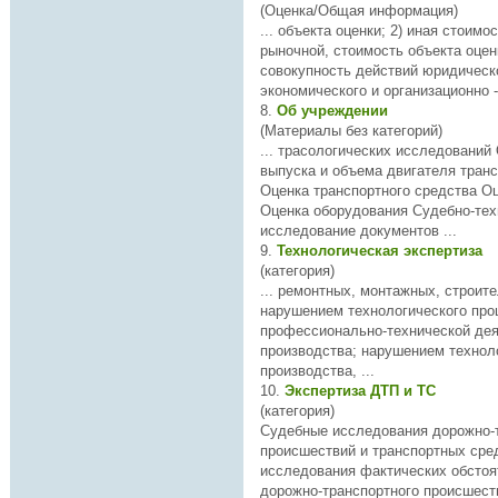
(Оценка/Общая информация)
... объекта оценки; 2) иная стоимость - иная, кроме
рыночной, стоимость объекта оценки; 3) метод оце
совокупность действий юридическо
экономического и организационно 
8.
Об учреждении
(Материалы без категорий)
... трасологических исследований
выпуска и объема двигателя транс
Оценка транспортного средства О
Оценка оборудования Судебно-
тех
исследование документов ...
9.
Технологическая экспертиза
(категория)
... ремонтных, монтажных, строит
нарушением технологического про
профессионально-
техническо
й де
производства; нарушением технологических процессов
производства, ...
10.
Экспертиза ДТП и ТС
(категория)
Судебные исследования дорожно-
происшествий и транспортных ср
исследования фактических обстоя
дорожно-транспортного происшест