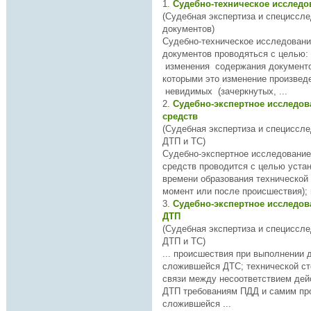
1.
Судебно-техническое исслед
(Судебная экспертиза и специссл
документов)
Судебно-
техническо
е исследован
документов проводяться с целью: установления факта
изменения содержания документо
которыми это изменение произведено; восстано
невидимых (зачеркнутых, ...
2.
Судебно-экспертное исследов
средств
(Судебная экспертиза и специссл
ДТП и ТС)
Судебно-экспертное исследование
средств проводится с целью установления
времени образования
техническо
й
3.
Судебно-экспертное исследов
ДТП
(Судебная экспертиза и специссл
ДТП и ТС)
... происшествия при выполнении 
сложившейся ДТС;
техническо
й с
связи между несоответствием дей
ДТП требованиям ПДД и самим пр
сложившейся ...