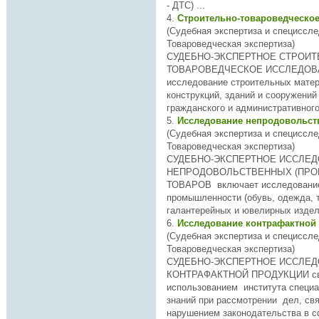
- ДТС) ...
4.
Строительно-товароведческо
(Судебная экспертиза и специссле
Товароведческая экспертиза)
СУДЕБНО-
ЭКСПЕРТНОЕ
СТРОИТ
ТОВАРОВЕДЧЕСКОЕ ИССЛЕДОВА
исследование строительных матер
конструкций, зданий и сооружени
гражданского и административного 
5.
(Судебная экспертиза и специссле
Товароведческая экспертиза)
СУДЕБНО-
ЭКСПЕРТНОЕ
ИССЛЕД
НЕПРОДОВОЛЬСТВЕННЫХ (ПР
ТОВАРОВ включает исследование
промышленности (обувь, одежда, 
галантерейных и ювелирных издели
6.
Исследование контрафактной
(Судебная экспертиза и специссле
Товароведческая экспертиза)
СУДЕБНО-
ЭКСПЕРТНОЕ
ИССЛЕД
КОНТРАФАКТНОЙ ПРОДУКЦИИ св
использованием института специ
знаний при рассмотрении дел, св
нарушением законодательства в сф