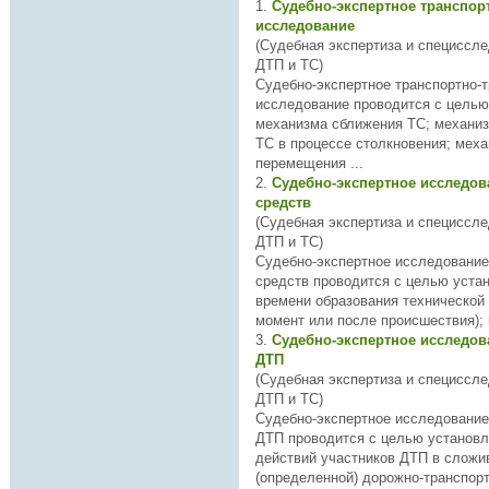
1.
Судебно-экспертное транспор
исследование
(Судебная экспертиза и специссл
ДТП и ТС)
Судебно-
экспертное
транспортно-т
исследование проводится с целью
механизма сближения ТC; механизма взаимодействия
ТС в процессе столкновения; механизма
перемещения ...
2.
Судебно-экспертное исследов
средств
(Судебная экспертиза и специссл
ДТП и ТС)
Судебно-
экспертное
исследование
средств проводится с целью установления
времени образования технической 
3.
Судебно-экспертное исследов
ДТП
(Судебная экспертиза и специссл
ДТП и ТС)
Судебно-
экспертное
исследование
ДТП проводится с целью установления: соот
действий участников ДТП в слож
(определенной) дорожно-транспорт