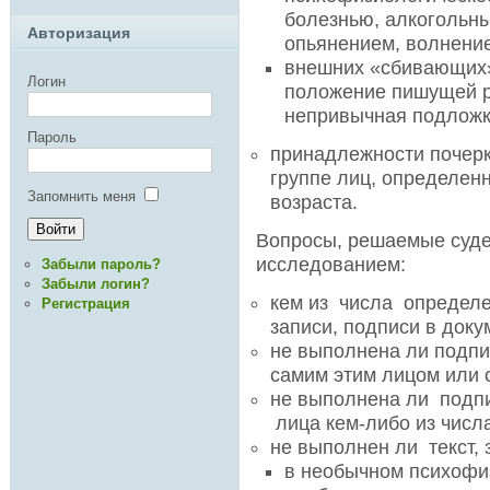
болезнью, алкогольн
Авторизация
опьянением, волнени
внешних «сбивающих»
Логин
положение пишущей ру
непривычная подложк
Пароль
принадлежности почерк
группе лиц, определенн
Запомнить меня
возраста.
Вопросы, решаемые суде
исследованием:
Забыли пароль?
Забыли логин?
кем из числа определ
Регистрация
записи, подписи в доку
не выполнена ли подпи
самим этим лицом или 
не выполнена ли под
лица кем-либо из числа
не выполнен ли текст, 
в необычном психофи