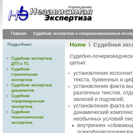
Главная
Судебная экспертиза и специализированные иссл
Home
\
Судебная экс
Подробнее:
Судебно-почерковедческ
Судебная экспертиза
целью:
ДТП и ТС
Судебная
установления исполнит
строительная
текста, буквенных и ци
экспертиза
Судебная экспертиза
установления факта в
документов
различных текстов, от
Судебная
записей и подписей;
товароведческая
установления факта вл
экспертиза
динамический комплекс
Судебная
технологическая
необычных условий пис
экспертиза
внутренних «сбивающ
психофизиологическо