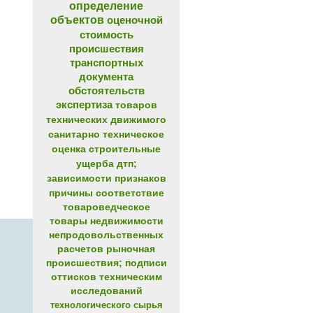
определение
объектов
оценочной
стоимость
происшествия
транспортных
документа
обстоятельств
экспертиза
товаров
технических
движимого
санитарно
техническое
оценка
строительные
ущерба
дтп;
зависимости
признаков
причины
соответствие
товароведческое
товары
недвижимости
непродовольственных
расчетов
рыночная
происшествия;
подписи
оттисков
техническим
исследований
технологического
сырья