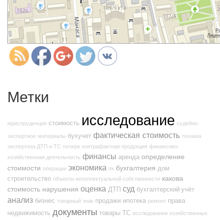
http://nexp.kz/kontakty">
Метки
исследование
стоимость
юриспруденция
судебно-
фактическая стоимость
бухучет
экспертное
материалы
техника
экспертиза ДТП и ТС
почерк
контрафактная продукция
финансово-
финансы
определение
аренда
хозяйственная деятельность
экономика
стоимости
бухгалтерия
дом
операции
пк
какова
строительство
объекты интеллектуальной собственности
оценка
суд
стоимость
нарушения
ДТП
бухгалтерский учёт
анализ
бизнес
продажи
ипотека
права
товарный знак
ремонт
документы
недвижимость
товары
ТС
исследование хозяйственных