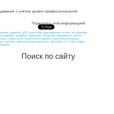
дования, с учётом уровня профессиональной
Поделитесь этой информацией:
оговора
,
документы
,
ДТП
,
защита прав
,
идентификация
,
ипотека
,
исследование
,
ая продукция
,
материалы
,
нарушения
,
наследство
,
недвижимость
,
объекты
льные
,
стоимость восстановительного ремонта
,
строительно-монтажные
,
ры
,
транспорт
,
транспортно-трасологическое
,
трасология
,
ТС
,
услуги
,
ущерб
,
руденция
Поиск по сайту