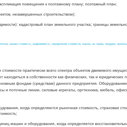
экспликация помещения к поэтажному плану; поэтажный план;
ектов, незавершенных строительством);
имости): кадастровый план земельного участка; границы земельно
потека
,
какова стоимость
,
недвижимость
,
определение стоимости
,
оценка
,
пк
,
права
,
продажи
,
проекты
 стоимости практически всего спектра объектов движимого имущес
т находиться в собственности как физических, так и юридических 
основным фондам (средствам) данного предприятия. Оборудованием
ы и поточные линии, силовые агрегаты, оргтехника, мебель, офис
удования, когда определяются рыночная стоимость, страховая сто
тоимость;
диниц машин и оборудования, когда определяется восстановительна