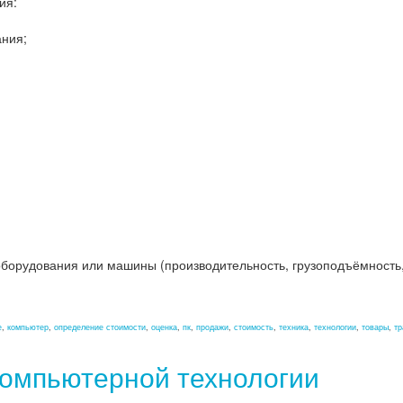
ия:
ания;
борудования или машины (производительность, грузоподъёмность,
е
,
компьютер
,
определение стоимости
,
оценка
,
пк
,
продажи
,
стоимость
,
техника
,
технологии
,
товары
,
тр
компьютерной технологии