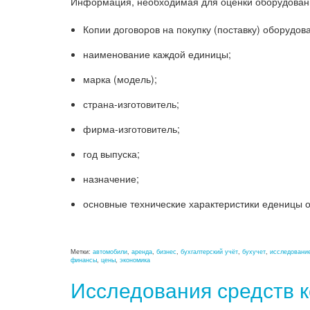
Информация, необходимая для оценки оборудован
Копии договоров на покупку (поставку) оборудов
наименование каждой единицы;
марка (модель);
страна-изготовитель;
фирма-изготовитель;
год выпуска;
назначение;
основные технические характеристики еденицы о
Метки:
автомобили
,
аренда
,
бизнес
,
бухгалтерский учёт
,
бухучет
,
исследовани
финансы
,
цены
,
экономика
Исследования средств 