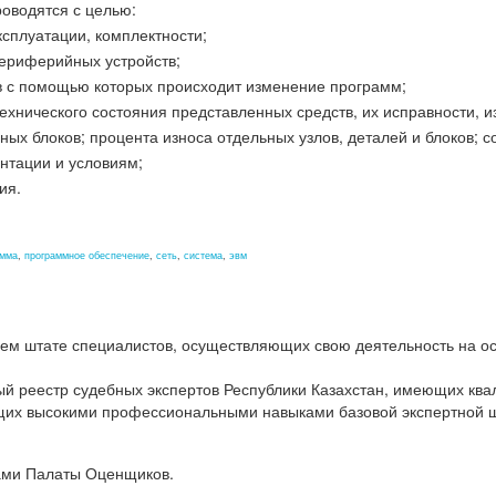
оводятся с целью:
ксплуатации, комплектности;
периферийных устройств;
в с помощью которых происходит изменение программ;
хнического состояния представленных средств, их исправности, 
ных блоков; процента износа отдельных узлов, деталей и блоков; 
нтации и условиям;
ия.
амма
,
программное обеспечение
,
сеть
,
система
,
эвм
ем штате специалистов, осуществляющих свою деятельность на ос
ый реестр судебных экспертов Республики Казахстан, имеющих квал
щих высокими профессиональными навыками базовой экспертной ш
ами Палаты Оценщиков.