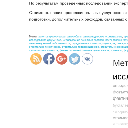
По результатам проведенных исследований эксперты
Стоимость наших профессиональных услуг основыв
подготовки, дополнительных расходов, связанных с
Метки:
авто-товароведческое
,
автомобили
,
автороведческое исследование
,
аре
исследование документов
,
исследование почерка и подписи
,
исследование хоз
http://nexp.kz/tag/pk">
интеллектуальной собственности
,
определение стоимости
,
оценка
,
пк
,
пожарно-
строительно-техническое
,
строительно-товароведческое
,
строительно-экономич
фактическая стоимость
,
финансово-хозяйственная деятельность
,
финансы
,
фор
Мет
исс
определ
бухгалт
фактич
бухгалте
экспертиз
стоимос
интеллект