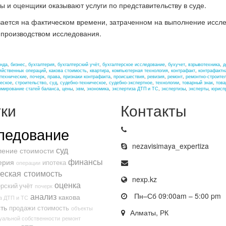
 и оценщики оказывают услуги по представительству в суде.
ается на фактическом времени, затраченном на выполнение иссле
 производством исследования.
нда
,
бизнес
,
бухгалтерия
,
бухгалтерский учёт
,
бухгалтерское исследование
,
бухучет
,
взрывотехника
,
д
яйственных операций
,
какова стоимость
,
квартира
,
компьютерная технология
,
контрафакт
,
контрафактн
технические
,
почерк
,
права
,
признаки контрафакта
,
происшествия
,
ревизия
,
ремонт
,
ремонтно-строите
еское
,
строительство
,
суд
,
судебно-техническое
,
судебно-экспертное
,
технологии
,
товарный знак
,
това
мирование статей баланса
,
цены
,
эвм
,
экономика
,
экспертиза ДТП и ТС
,
экспертизы
,
эксперты
,
юрисп
ки
Контакты
ледование
nezavisimaya_expertiza
суд
ение стоимости
финансы
ерия
ипотека
операции
еская стоимость
nexp.kz
оценка
рский учёт
почерк
анализ
Пн–Сб 09:00am – 5:00 pm
какова
а ДТП и ТС
ть
продажи
стоимость
объекты
Алматы, РК
уальной собственности
ремонт