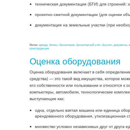
техническая документация (БТИ) для строений: 
проектно-сметной документации (для оценки объ
документация на земельные участки (при необход
Метки:
аренда
,
бизнес
,
бухгалтерия
,
бухгалтерский учёт
,
бухучет
,
документы
,
и
юриспруденция
Оценка оборудования
Оценка оборудования включает в себя определение
средства) — это такой вид имущества, которое може
его собственности или пользовании и относятся к 
компьютеры, автомобили, технологические комплекс
выступающие как:
одна, отдельно взятая машина или единица обор
арендованного оборудования, утилизационная с
множество условно независимых друг от друга е