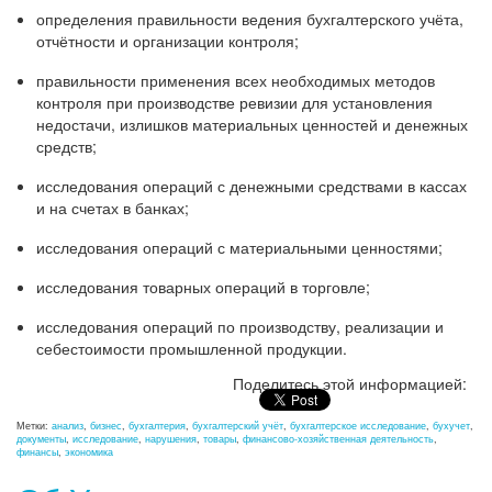
определения правильности ведения бухгалтерского учёта,
отчётности и организации контроля;
правильности применения всех необходимых методов
контроля при производстве ревизии для установления
недостачи, излишков материальных ценностей и денежных
средств;
исследования операций с денежными средствами в кассах
и на счетах в банках;
исследования операций с материальными ценностями;
исследования товарных операций в торговле;
исследования операций по производству, реализации и
себестоимости промышленной продукции.
Поделитесь этой информацией:
Метки:
анализ
,
бизнес
,
бухгалтерия
,
бухгалтерский учёт
,
бухгалтерское исследование
,
бухучет
,
документы
,
исследование
,
нарушения
,
товары
,
финансово-хозяйственная деятельность
,
финансы
,
экономика