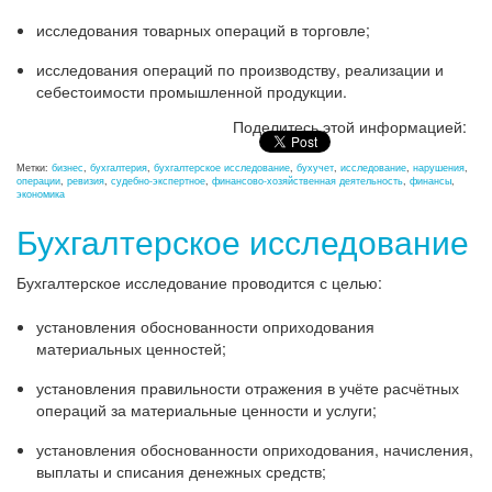
исследования товарных операций в торговле;
исследования операций по производству, реализации и
себестоимости промышленной продукции.
Поделитесь этой информацией:
Метки:
бизнес
,
бухгалтерия
,
бухгалтерское исследование
,
бухучет
,
исследование
,
нарушения
,
операции
,
ревизия
,
судебно-экспертное
,
финансово-хозяйственная деятельность
,
финансы
,
экономика
Бухгалтерское исследование
Бухгалтерское исследование проводится с целью:
установления обоснованности оприходования
материальных ценностей;
установления правильности отражения в учёте расчётных
операций за материальные ценности и услуги;
установления обоснованности оприходования, начисления,
выплаты и списания денежных средств;