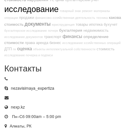
исследование
товарный знак
ремонт
материалы
какова
продажи
операции
финансово-хозяйственная деятельность
техника
документы
стоимость
товары
ипотека
бухучет
юриспруденция
бухгалтерия
недвижимость
бухгалтерское исследование
почерк
финансы
определение
транспорт
исследование документов
стоимости
права
аренда
бизнес
исследование хозяйственных операций
оценка
ДТП
стоимость
пк
объекты интеллектуальной собственности
исследование почерка и подписи
Контакты
nezavisimaya_expertiza
nexp.kz
Пн–Сб 09:00am – 5:00 pm
Алматы, РК