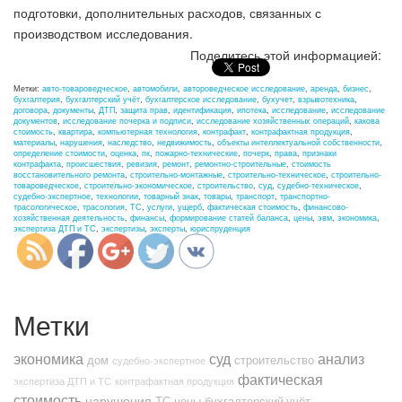
подготовки, дополнительных расходов, связанных с
производством исследования.
Поделитесь этой информацией:
Метки:
авто-товароведческое
,
автомобили
,
автороведческое исследование
,
аренда
,
бизнес
,
бухгалтерия
,
бухгалтерский учёт
,
бухгалтерское исследование
,
бухучет
,
взрывотехника
,
договора
,
документы
,
ДТП
,
защита прав
,
идентификация
,
ипотека
,
исследование
,
исследование
документов
,
исследование почерка и подписи
,
исследование хозяйственных операций
,
какова
стоимость
,
квартира
,
компьютерная технология
,
контрафакт
,
контрафактная продукция
,
материалы
,
нарушения
,
наследство
,
недвижимость
,
объекты интеллектуальной собственности
,
определение стоимости
,
оценка
,
пк
,
пожарно-технические
,
почерк
,
права
,
признаки
контрафакта
,
происшествия
,
ревизия
,
ремонт
,
ремонтно-строительные
,
стоимость
восстановительного ремонта
,
строительно-монтажные
,
строительно-техническое
,
строительно-
http://nexp.kz/tag/buhgalterskoe-
товароведческое
,
строительно-экономическое
,
строительство
,
суд
,
судебно-техническое
,
issledovanie">
судебно-экспертное
,
технологии
,
товарный знак
,
товары
,
транспорт
,
транспортно-
трасологическое
,
трасология
,
ТС
,
услуги
,
ущерб
,
фактическая стоимость
,
финансово-
хозяйственная деятельность
,
финансы
,
формирование статей баланса
,
цены
,
эвм
,
экономика
,
экспертиза ДТП и ТС
,
экспертизы
,
эксперты
,
юриспруденция
Метки
экономика
суд
анализ
дом
строительство
судебно-экспертное
фактическая
экспертиза ДТП и ТС
контрафактная продукция
стоимость
нарушения
ТС
цены
бухгалтерский учёт