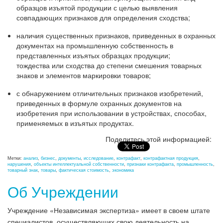
образцов изъятой продукции с целью выявления
совпадающих признаков для определения сходства;
наличия существенных признаков, приведенных в охранных
документах на промышленную собственность в
представленных изъятых образцах продукции;
тождества или сходства до степени смешения товарных
знаков и элементов маркировки товаров;
с обнаружением отличительных признаков изобретений,
приведенных в формуле охранных документов на
изобретения при использовании в устройствах, способах,
применяемых в изъятых продуктах.
Поделитесь этой информацией:
Метки:
анализ
,
бизнес
,
документы
,
исследование
,
контрафакт
,
контрафактная продукция
,
нарушения
,
объекты интеллектуальной собственности
,
признаки контрафакта
,
промышленность
,
товарный знак
,
товары
,
фактическая стоимость
,
экономика
Об Учреждении
Учреждение «Независимая экспертиза» имеет в своем штате
специалистов, осуществляющих свою деятельность на