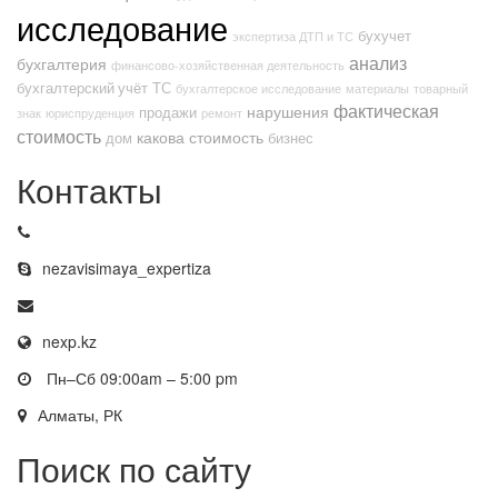
исследование
бухучет
экспертиза ДТП и ТС
анализ
бухгалтерия
финансово-хозяйственная деятельность
бухгалтерский учёт
ТС
бухгалтерское исследование
материалы
товарный
фактическая
нарушения
продажи
знак
юриспруденция
ремонт
стоимость
какова стоимость
дом
бизнес
Контакты
nezavisimaya_expertiza
nexp.kz
Пн–Сб 09:00am – 5:00 pm
Алматы, РК
Поиск по сайту