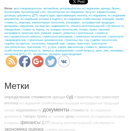
Метки:
авто-товароведческое
,
автомобили
,
автороведческое исследование
,
аренда
,
бизнес
,
бухгалтерия
,
бухгалтерский учёт
,
бухгалтерское исследование
,
бухучет
,
взрывотехника
,
договора
,
документы
,
ДТП
,
защита прав
,
идентификация
,
ипотека
,
исследование
,
исследование
документов
,
исследование почерка и подписи
,
исследование хозяйственных операций
,
какова
стоимость
,
квартира
,
компьютерная технология
,
контрафакт
,
контрафактная продукция
,
материалы
,
нарушения
,
наследство
,
недвижимость
,
объекты интеллектуальной собственности
,
определение стоимости
,
оценка
,
пк
,
пожарно-технические
,
почерк
,
права
,
признаки
контрафакта
,
происшествия
,
ревизия
,
ремонт
,
ремонтно-строительные
,
стоимость
восстановительного ремонта
,
строительно-монтажные
,
строительно-техническое
,
строительно-
http://nexp.kz/tag/tovarnyj-
товароведческое
,
строительно-экономическое
,
строительство
,
суд
,
судебно-техническое
,
znak">
судебно-экспертное
,
технологии
,
товарный знак
,
товары
,
транспорт
,
транспортно-
трасологическое
,
трасология
,
ТС
,
услуги
,
ущерб
,
фактическая стоимость
,
финансово-
хозяйственная деятельность
,
финансы
,
формирование статей баланса
,
цены
,
эвм
,
экономика
,
экспертиза ДТП и ТС
,
экспертизы
,
эксперты
,
юриспруденция
Метки
суд
определение стоимости
аренда
строительство
транспорт
ипотека
исследование хозяйственных операций
контрафактная продукция
документы
недвижимость
стоимость
почерк
исследование
товары
права
цены
документов
пк
техника
операции
исследование почерка
финансы
ДТП
и подписи
объекты интеллектуальной собственности
экономика
оценка
судебно-экспертное