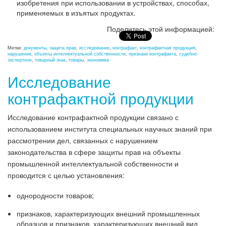
изобретения при использовании в устройствах, способах,
применяемых в изъятых продуктах.
Поделитесь этой информацией:
Метки:
документы
,
защита прав
,
исследование
,
контрафакт
,
контрафактная продукция
,
нарушения
,
объекты интеллектуальной собственности
,
признаки контрафакта
,
судебно-
экспертное
,
товарный знак
,
товары
,
экономика
Исследование
контрафактной продукции
Исследование контрафактной продукции связано с
использованием института специальных научных знаний при
рассмотрении дел, связанных с нарушением
законодательства в сфере защиты прав на объекты
промышленной интеллектуальной собственности и
проводится с целью установления:
однородности товаров;
признаков, характеризующих внешний промышленных
образцов и признаков, характеризующих внешний вид