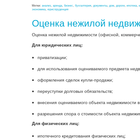
Метки:
анализ
,
аренда
,
бизнес
,
бухгалтерия
,
документы
,
дом
,
дороги
,
ипотека
,
экономика
,
юриспруденция
Оценка нежилой недви
Оценка нежилой недвижимости (офисной, коммерческ
Для юридических лиц:
приватизации;
для использования оцениваемого предмета недви
оформления сделок купли-продажи;
переуступки долговых обязательств;
внесения оцениваемого объекта недвижимости в 
разрешения спора о стоимости объекта недвижи
Для физических лиц:
ипотечного кредитования физических лиц;