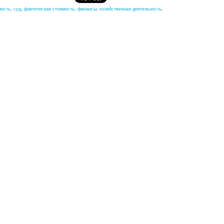
мость
,
суд
,
фактическая стоимость
,
финансы
,
хозяйственная деятельность
,