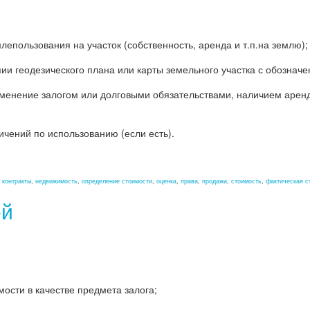
епользования на участок (собственность, аренда и т.п.на землю);
пии геодезического плана или карты земельного участка с обозна
менение залогом или долговыми обязательствами, наличием аренд
чений по использованию (если есть).
,
контракты
,
недвижимость
,
определение стоимости
,
оценка
,
права
,
продажи
,
стоимость
,
фактическая с
ей
ости в качестве предмета залога;