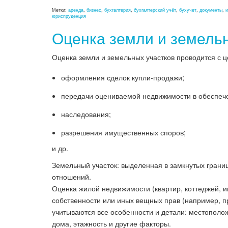
Метки:
аренда
,
бизнес
,
бухгалтерия
,
бухгалтерский учёт
,
бухучет
,
документы
,
и
юриспруденция
Оценка земли и земель
Оценка земли и земельных участков проводится с ц
оформления сделок купли-продажи;
передачи оцениваемой недвижимости в обеспече
наследования;
разрешения имущественных споров;
и др.
Земельный участок: выделенная в замкнутых грани
отношений.
Оценка жилой недвижимости (квартир, коттеджей, и
собственности или иных вещных прав (например, 
учитываются все особенности и детали: местополож
дома, этажность и другие факторы.