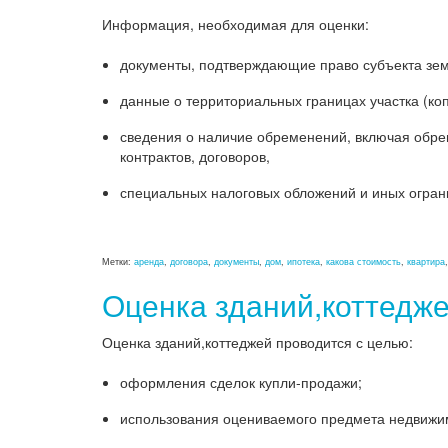
Информация, необходимая для оценки:
документы, подтверждающие право субъекта земл
данные о территориальных границах участка (ко
сведения о наличие обременений, включая обре
контрактов, договоров,
специальных налоговых обложений и иных ограни
Метки:
аренда
,
договора
,
документы
,
дом
,
ипотека
,
какова стоимость
,
квартира
Оценка зданий,коттедж
Оценка зданий,коттеджей проводится с целью:
оформления сделок купли-продажи;
использования оцениваемого предмета недвижим