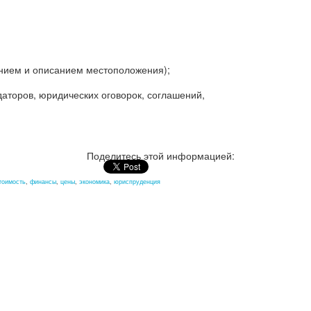
чением и описанием местоположения);
аторов, юридических оговорок, соглашений,
Поделитесь этой информацией:
тоимость
,
финансы
,
цены
,
экономика
,
юриспруденция