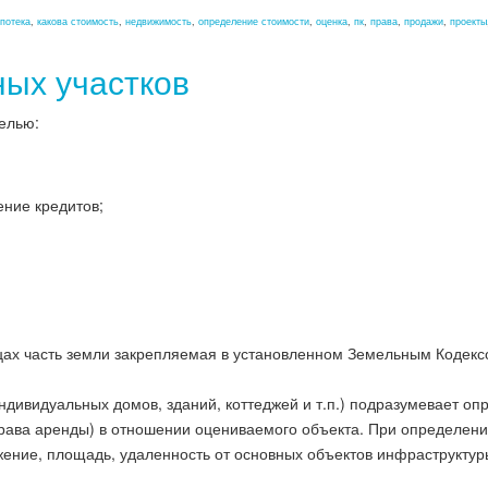
потека
,
какова стоимость
,
недвижимость
,
определение стоимости
,
оценка
,
пк
,
права
,
продажи
,
проекты
ных участков
елью:
ние кредитов;
цах часть земли закрепляемая в установленном Земельным Кодекс
ндивидуальных домов, зданий, коттеджей и т.п.) подразумевает о
права аренды) в отношении оцениваемого объекта. При определен
ение, площадь, удаленность от основных объектов инфраструктуры