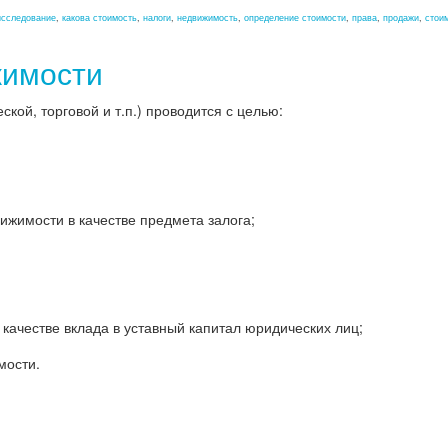
исследование
,
какова стоимость
,
налоги
,
недвижимость
,
определение стоимости
,
права
,
продажи
,
стои
жимости
ой, торговой и т.п.) проводится с целью:
жимости в качестве предмета залога;
качестве вклада в уставный капитал юридических лиц;
мости.