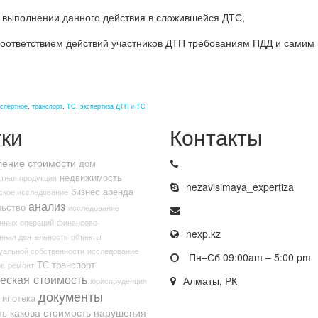
 выполнении данного действия в сложившейся ДТС;
соответствием действий участников ДТП требованиям ПДД и самим
кспертное
,
транспорт
,
ТС
,
экспертиза ДТП и ТС
ки
Контакты
ение стоимости
дом
недвижимость
тная продукция
nezavisimaya_expertiza
бизнес
аренда
ское исследование
анализ
льство
исследование
нных операций
финансово-
nexp.kz
нная деятельность
объекты
уальной собственности
исследование
Пн–Сб 09:00am – 5:00 pm
ТС
транспорт
ов
ремонт
еская стоимость
Алматы, РК
юриспруденция
документы
ипотека
какова стоимость
нарушения
ть