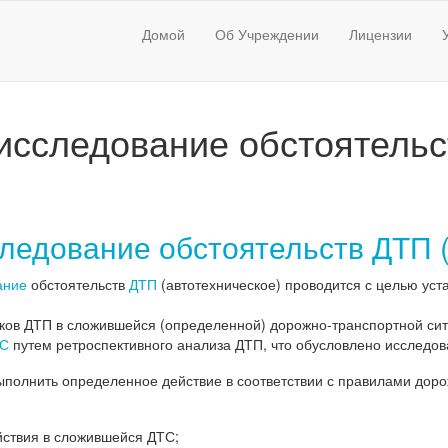
Домой
Об Учреждении
Лицензии
исследование обстоятель
ледование обстоятельств ДТП (
ание
обстоятельств
ДТП
(автотехническое) проводится с целью уст
иков ДТП в сложившейся (определенной) дорожно-транспортной си
С
путем ретроспективного анализа ДТП, что обусловлено исследо
полнить определенное действие в соответствии с правилами дор
йствия в сложившейся ДТС;