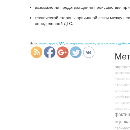
возможно ли предотвращение происшествия при
технической стороны причинной связи между не
http://nexp.kz/sudebno-
определенной ДТС.
ekspertnoe-
issledovanie-
obs">
Метки:
анализ
,
дороги
,
ДТП
,
исследование
,
правила
,
происшествия
,
судебно-э
Мет
определ
контрафак
бухгалтер
строите
хозяйстве
хозяйстве
интеллект
документ
фактич
оценка
стоимос