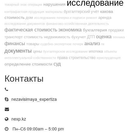
исследование
нарушения
товарный знак
операции
какова
бухгалтерский учёт
контрафактная продукция
материалы
стоимость
дом
аренда
исследование почерка и подписи
ремонт
исследование документов
финансово-хозяйственная деятельность
фактическая стоимость
экономика
бухгалтерия
продажи
оценка
транспорт
стоимость
недвижимость
бухучет
ДТП
техника
финансы
анализ
товары
судебно-экспертное
почерк
пк
документы
цены
ипотека
бухгалтерское исследование
объекты
права
строительство
интеллектуальной собственности
юриспруденция
суд
определение стоимости
Контакты
nezavisimaya_expertiza
nexp.kz
Пн–Сб 09:00am – 5:00 pm