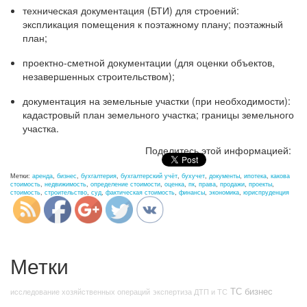
техническая документация (БТИ) для строений:
экспликация помещения к поэтажному плану; поэтажный
план;
проектно-сметной документации (для оценки объектов,
незавершенных строительством);
документация на земельные участки (при необходимости):
кадастровый план земельного участка; границы земельного
участка.
http://nexp.kz/otsenka-
Поделитесь этой информацией:
nezhiloj-
nedvizhimosti">
Метки:
аренда
,
бизнес
,
бухгалтерия
,
бухгалтерский учёт
,
бухучет
,
документы
,
ипотека
,
какова
стоимость
,
недвижимость
,
определение стоимости
,
оценка
,
пк
,
права
,
продажи
,
проекты
,
стоимость
,
строительство
,
суд
,
фактическая стоимость
,
финансы
,
экономика
,
юриспруденция
Метки
ТС
бизнес
исследование хозяйственных операций
экспертиза ДТП и ТС