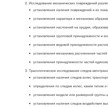
Исследование механических повреждений различн
установления наличия повреждений и их лока
установления характера и механизма образова
установления наслоений на орудии, образова
установления групповой принадлежности и ко
установления видовой принадлежности расчл
установления механизма расчленения частей
установления принадлежности частей единому
Трасологическое исследование следов автотранс
установления наличия следов колес транспорт
определения по следам колес, каким типом и
установления модели или размерной группы 
установления наличия следов воздействия вы