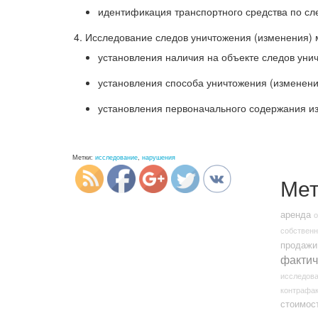
идентификация транспортного средства по сл
Исследование следов уничтожения (изменения) 
установления наличия на объекте следов уни
установления способа уничтожения (изменени
установления первоначального содержания и
http://nexp.kz/trassologicheskie-
issledovaniya">
Метки:
исследование
,
нарушения
Мет
аренда
о
собственн
продажи
фактич
исследова
контрафак
стоимос