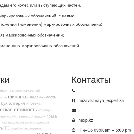
едам его колес или выступающих частей.
маркировочных обозначений, с целью:
чтожения (изменения) маркировочных обозначений;
я) маркировочных обозначений;
змененных маркировочных обозначений.
ки
Контакты
бъекты интеллектуальной
финансы
недвижимость
ости
nezavisimaya_expertiza
бухгалтерия
ипотека
еская стоимость
операции
права
ние хозяйственных операций
nexp.kz
тная продукция
юриспруденция
ть
ТС
судебно-экспертное
Пн–Сб 09:00am – 5:00 pm