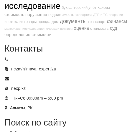
исследование
какова
бухгалтерский учёт
стоимость
нарушения
недвижимость
экспертиза ДТП и ТС
операции
документы
финансы
ипотека
товары
аренда
дом
транспорт
пк
оценка
суд
стоимость
материалы
исследование почерка и подписи
определение стоимости
Контакты
nezavisimaya_expertiza
nexp.kz
Пн–Сб 09:00am – 5:00 pm
Алматы, РК
Поиск по сайту