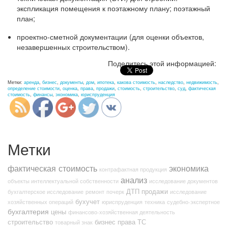
экспликация помещения к поэтажному плану; поэтажный
план;
проектно-сметной документации (для оценки объектов,
незавершенных строительством).
http://nexp.kz/otsenka-
Поделитесь этой информацией:
zdanij-
kottedzhej">
Метки:
аренда
,
бизнес
,
документы
,
дом
,
ипотека
,
какова стоимость
,
наследство
,
недвижимость
,
определение стоимости
,
оценка
,
права
,
продажи
,
стоимость
,
строительство
,
суд
,
фактическая
стоимость
,
финансы
,
экономика
,
юриспруденция
Метки
фактическая стоимость
экономика
контрафактная продукция
анализ
объекты интеллектуальной собственности
исследование документов
ДТП
продажи
бухгалтерское исследование
ремонт
почерк
исследование
бухучет
хозяйственных операций
юриспруденция
техника
судебно-экспертное
бухгалтерия
цены
финансово-хозяйственная деятельность
строительство
бизнес
права
ТС
товарный знак