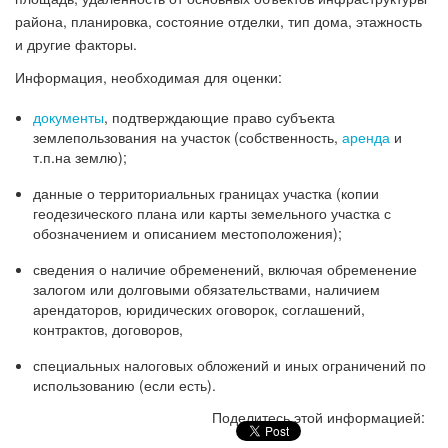
района, планировка, состояние отделки, тип дома, этажность
и другие факторы.
Информация, необходимая для оценки:
документы
, подтверждающие право субъекта
землепользования на участок (собственность,
аренда
и
т.п.на землю);
данные о территориальных границах участка (копии
геодезического плана или карты земельного участка с
обозначением и описанием местоположения);
сведения о наличие обременений, включая обременение
залогом или долговыми обязательствами, наличием
арендаторов, юридических оговорок, соглашений,
контрактов, договоров,
специальных налоговых обложений и иных ограничений по
использованию (если есть).
http://nexp.kz/otsenka-
zemli-i-
Поделитесь этой информацией:
zemelnyh-
uchastkov">