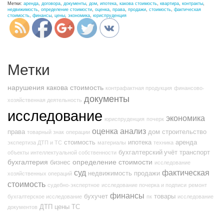
Метки:
аренда
,
договора
,
документы
,
дом
,
ипотека
,
какова стоимость
,
квартира
,
контракты
,
недвижимость
,
определение стоимости
,
оценка
,
права
,
продажи
,
стоимость
,
фактическая
стоимость
,
финансы
,
цены
,
экономика
,
юриспруденция
Метки
нарушения
какова стоимость
контрафактная продукция
финансово-
документы
хозяйственная деятельность
исследование
экономика
юриспруденция
почерк
оценка
анализ
права
дом
строительство
товарный знак
операции
стоимость
ипотека
аренда
экспертиза ДТП и ТС
материалы
техника
бухгалтерский учёт
транспорт
объекты интеллектуальной собственности
бухгалтерия
определение стоимости
бизнес
исследование
суд
фактическая
недвижимость
продажи
хозяйственных операций
стоимость
судебно-экспертное
исследование почерка и подписи
ремонт
финансы
бухучет
товары
бухгалтерское исследование
пк
исследование
ДТП
цены
ТС
документов